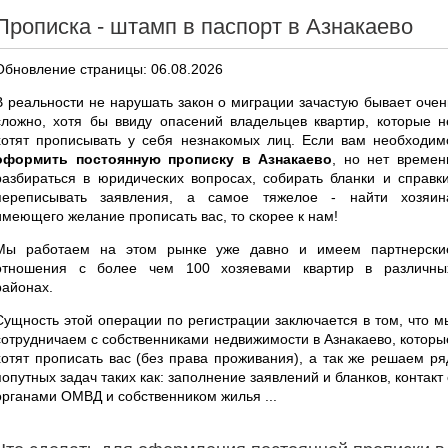
Прописка - штамп в паспорт в Азнакаево
Обновление страницы: 06.08.2026
В реальности не нарушать закон о миграции зачастую бывает очен
сложно, хотя бы ввиду опасений владельцев квартир, которые н
хотят прописывать у себя незнакомых лиц. Если вам необходим
оформить постоянную прописку в Азнакаево
, но нет времен
разбираться в юридических вопросах, собирать бланки и справки
переписывать заявления, а самое тяжелое - найти хозяин
имеющего желание прописать вас, то скорее к нам!
Мы работаем на этом рынке уже давно и имеем партнерски
отношения с более чем 100 хозяевами квартир в различны
районах.
Сущность этой операции по регистрации заключается в том, что м
сотрудничаем с собственниками недвижимости в Азнакаево, которы
хотят прописать вас (без права проживания), а так же решаем ря
попутных задач таких как: заполнение заявлений и бланков, контакт 
органами ОМВД и собственником жилья ...