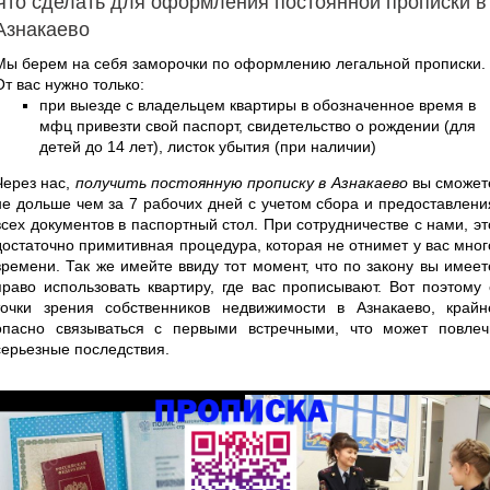
Что сделать для оформления постоянной прописки в
Азнакаево
Мы берем на себя заморочки по оформлению легальной прописки.
От вас нужно только:
при выезде с владельцем квартиры в обозначенное время в
мфц привезти свой паспорт, свидетельство о рождении (для
детей до 14 лет), листок убытия (при наличии)
Через нас,
получить постоянную прописку в Азнакаево
вы сможет
не дольше чем за 7 рабочих дней с учетом сбора и предоставлени
всех документов в паспортный стол. При сотрудничестве с нами, эт
достаточно примитивная процедура, которая не отнимет у вас мног
времени. Так же имейте ввиду тот момент, что по закону вы имеет
право использовать квартиру, где вас прописывают. Вот поэтому 
точки зрения собственников недвижимости в Азнакаево, крайн
опасно связываться с первыми встречными, что может повлеч
серьезные последствия.