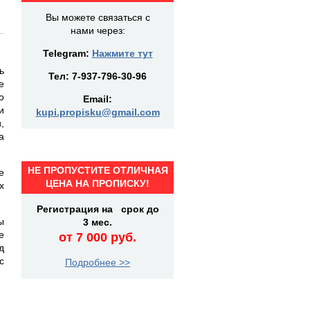
Вы можете связаться с
нами через:
Telegram:
Нажмите тут
ь
Тел:
7-937-796-30-96
е
о
Email:
и
kupi.propisku@gmail.com
,
а
НЕ ПРОПУСТИТЕ ОТЛИЧНАЯ
е
ЦЕНА НА ПРОПИСКУ!
х
Регистрация на срок до
ы
3 мес.
е
от 7 000 руб.
д
с
Подробнее >>